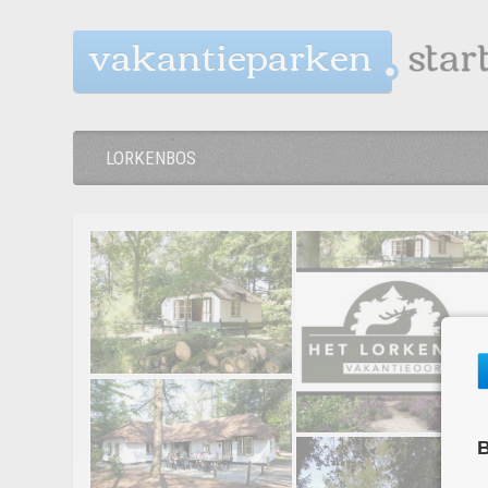
vakantieparken
LORKENBOS
B