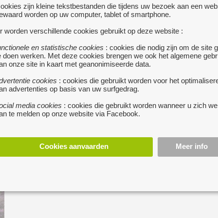
die zo kenmerkend is voor de Veluwe. De natuur is hier
ookies zijn kleine tekstbestanden die tijdens uw bezoek aan een web
ewaard worden op uw computer, tablet of smartphone.
ieder jaargetijde adembenemend en overweldigend.
Menigeen heeft hier mooie vakantieherinneringen aan over
r worden verschillende cookies gebruikt op deze website :
gehouden, welke ongetwijfeld bij feesten en partijen nog
unctionele en statistische cookies
: cookies die nodig zijn om de site 
eens worden opgehaald.
e doen werken. Met deze cookies brengen we ook het algemene gebr
an onze site in kaart met geanonimiseerde data.
Het Lorkenbos ligt direct aan diverse fietsroutes en
dvertentie cookies
: cookies die gebruikt worden voor het optimaliser
wandelroutes. Al fietsend is het mogelijk om de natuur te
an advertenties op basis van uw surfgedrag.
gaan verkennen over de fietspaden die dwars door
omringende natuurgebieden gaan. Of ga lekker wandelen
ocial media cookies
: cookies die gebruikt worden wanneer u zich we
an te melden op onze website via Facebook.
met uw hond bijvoorbeeld.
lorkenbos.nl
Cookies aanvaarden
Meer info
mail ons
0031.318 591 567