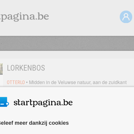
LORKENBOS
• Midden in de Veluwse natuur, aan de zuidkant
OTTERLO
van Otterlo vindt u Het Lorkenbos. Hier staan knusse en
moderne Vakantiebungalows aan de rand van heide en
bos te wachten op mensen die op vakantie komen. De
bungalows zijn geschikt vanaf 2 personen tot groepen van
16 personen.
eleef meer dankzij cookies
Op Het Lorkenbos in Otterlo kunt u de rust en ruimte vinden