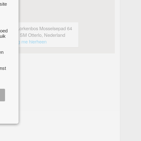
site
Het Lorkenbos Mosselsepad 64
goed
6731 SM Otterlo, Nederland
uik
breng me hierheen
en
nst