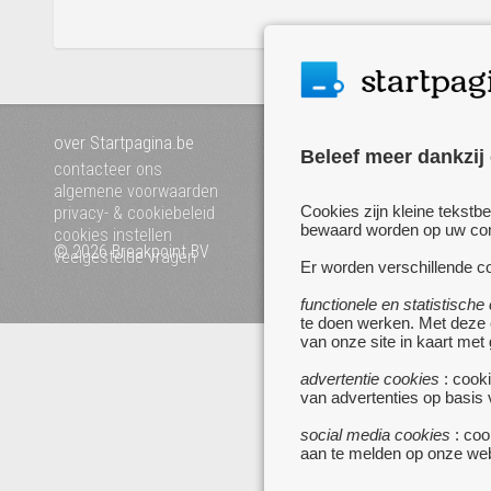
over Startpagina.be
Mijn startpagina
Beleef meer dankzij
voeg uw website toe
contacteer ons
pagina's van a tot z
algemene voorwaarden
Cookies zijn kleine tekstb
privacy- & cookiebeleid
bewaard worden op uw comp
cookies instellen
© 2026 Breakpoint BV
Bezoek ook eens onze an
veelgestelde vragen
Er worden verschillende co
websites :
www.zoekertjes.be
functionele en statistische
www.koken.be
te doen werken. Met deze
van onze site in kaart met
advertentie cookies
: cooki
van advertenties op basis
social media cookies
: coo
aan te melden op onze web